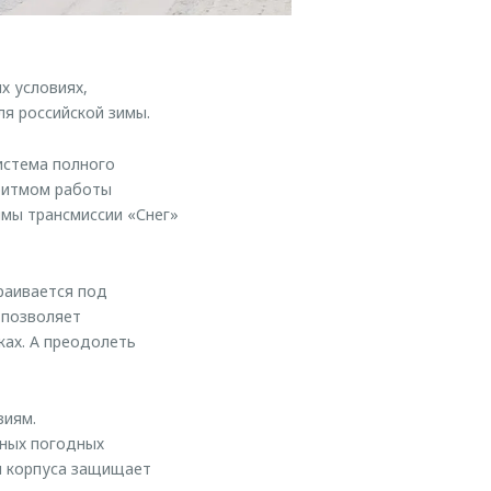
х условиях,
я российской зимы.
истема полного
оритмом работы
мы трансмиссии «Снег»
раивается под
 позволяет
ках. А преодолеть
виям.
чных погодных
и корпуса защищает