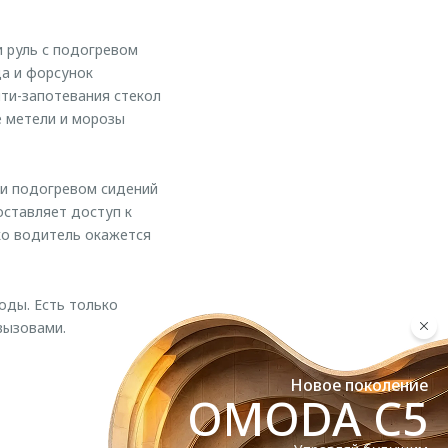
 руль с подогревом
да и форсунок
ти-запотевания стекол
е метели и морозы
 и подогревом сидений
ставляет доступ к
ко водитель окажется
оды. Есть только
вызовами.
Новое поколение
OMODA C5