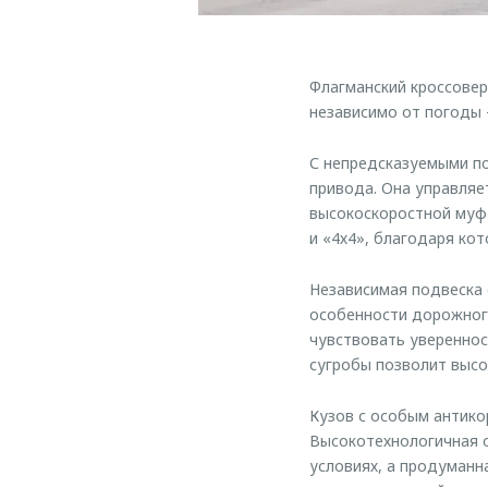
Флагманский кроссовер
независимо от погоды 
С непредсказуемыми по
привода. Она управляе
высокоскоростной муф
и «4х4», благодаря ко
Независимая подвеска 
особенности дорожного
чувствовать увереннос
сугробы позволит высок
Кузов с особым антико
Высокотехнологичная о
условиях, а продуманн