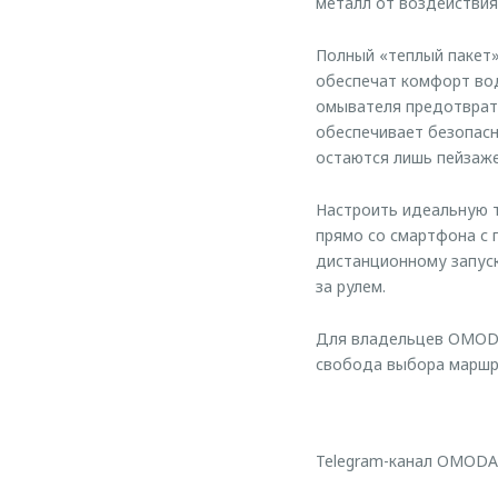
металл от воздействия
Полный «теплый пакет»
обеспечат комфорт вод
омывателя предотврати
обеспечивает безопасн
остаются лишь пейзаже
Настроить идеальную т
прямо со смартфона с
дистанционному запуск
за рулем.
Для владельцев OMODA
свобода выбора маршру
Telegram-канал OMODA