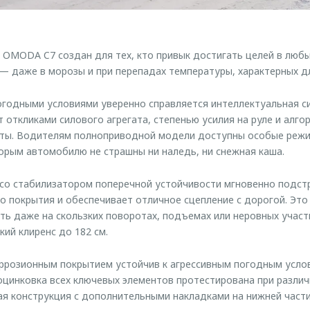
 OMODA C7 создан для тех, кто привык достигать целей в любы
— даже в морозы и при перепадах температуры, характерных дл
годными условиями уверенно справляется интеллектуальная с
т откликами силового агрегата, степенью усилия на руле и алг
ты. Водителям полноприводной модели доступны особые режи
торым автомобилю не страшны ни наледь, ни снежная каша.
со стабилизатором поперечной устойчивости мгновенно подст
 покрытия и обеспечивает отличное сцепление с дорогой. Это
ть даже на скользких поворотах, подъемах или неровных участ
ий клиренс до 182 см.
ррозионным покрытием устойчив к агрессивным погодным усло
цинковка всех ключевых элементов протестирована при разли
ая конструкция с дополнительными накладками на нижней част