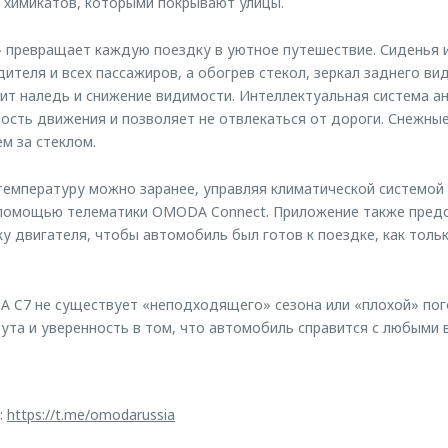
 химикатов, которыми покрывают улицы.
 превращает каждую поездку в уютное путешествие. Сиденья и
ителя и всех пассажиров, а обогрев стекол, зеркал заднего ви
т наледь и снижение видимости. Интеллектуальная система ан
ость движения и позволяет не отвлекаться от дороги. Снежны
м за стеклом.
емпературу можно заранее, управляя климатической системой
 помощью телематики OMODA Connect. Приложение также предо
у двигателя, чтобы автомобиль был готов к поездке, как толь
 C7 не существует «неподходящего» сезона или «плохой» пог
та и уверенность в том, что автомобиль справится с любыми 
:
https://t.me/omodarussia