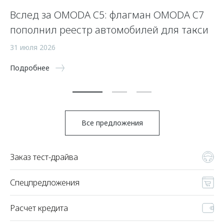
Вслед за OMODA C5: флагман OMODA C7
С
пополнил реестр автомобилей для такси
п
а
31 июля 2026
5 
Подробнее
По
Все предложения
Заказ тест-драйва
Спецпредложения
Расчет кредита