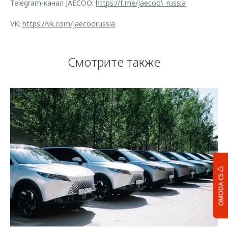
Telegram-канал JAECOO:
https://t.me/jaecoo\_russia
VK:
https://vk.com/jaecoorussia
Смотрите также
OMODA C5