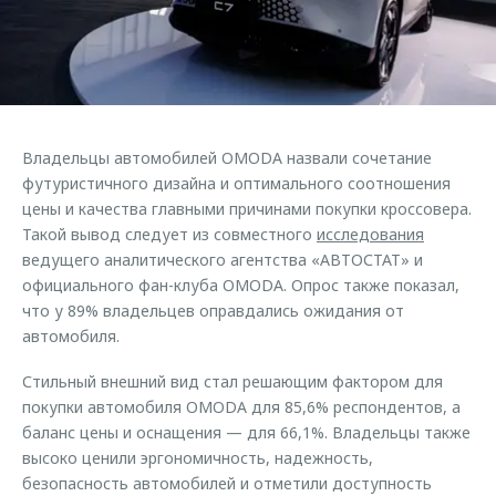
Страхование
Клиентская поддержка
Обратная связь
Кредитный калькулятор
O&J Автоклуб
Аксессуары
Клуб владельцев OMODA
Одежда и сувениры
Приложение O&J
Владельцы автомобилей OMODA назвали сочетание
Оригинальные аксессуары
футуристичного дизайна и оптимального соотношения
Аксессуары
Запчасти
цены и качества главными причинами покупки кроссовера.
Одежда и сувениры
Такой вывод следует из совместного
исследования
Трейд-ин
Оригинальные аксессуары
ведущего аналитического агентства «АВТОСТАТ» и
официального фан-клуба OMODA. Опрос также показал,
Калькулятор трейд-ин
Запчасти
что у 89% владельцев оправдались ожидания от
автомобиля.
Стильный внешний вид стал решающим фактором для
покупки автомобиля OMODA для 85,6% респондентов, а
баланс цены и оснащения — для 66,1%. Владельцы также
высоко ценили эргономичность, надежность,
безопасность автомобилей и отметили доступность